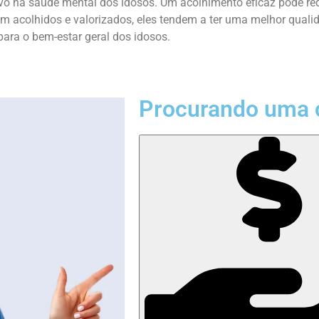
ivo na saúde mental dos idosos. Um acolhimento eficaz pode r
 acolhidos e valorizados, eles tendem a ter uma melhor qualida
para o bem-estar geral dos idosos.
Procurando uma 