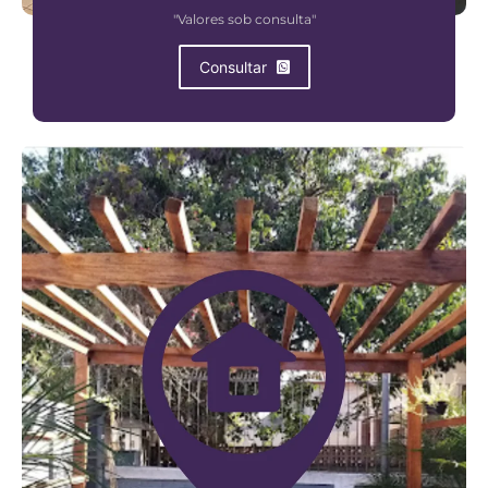
"Valores sob consulta"
Consultar