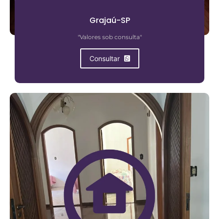
Grajaú-SP
"Valores sob consulta"
Consultar