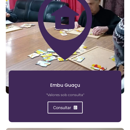
Embu Guaçu
"Valores sob consulta"
Consultar