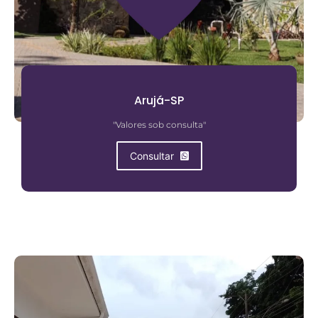
Arujá-SP
"Valores sob consulta"
Consultar