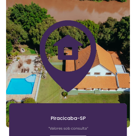
Piracicaba-SP
"Valores sob consulta"