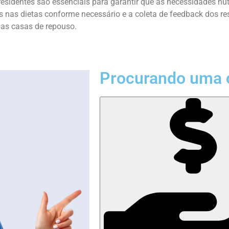
sidentes são essenciais para garantir que as necessidades nutr
tes nas dietas conforme necessário e a coleta de feedback dos r
nas casas de repouso.
Procurando uma 