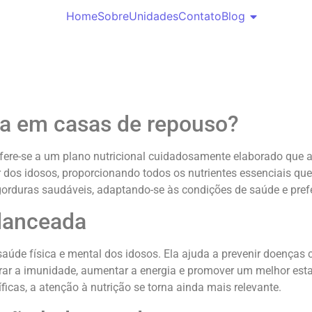
Home
Sobre
Unidades
Contato
Blog
da em casas de repouso?
re-se a um plano nutricional cuidadosamente elaborado que ate
 dos idosos, proporcionando todos os nutrientes essenciais qu
e gorduras saudáveis, adaptando-se às condições de saúde e pref
alanceada
úde física e mental dos idosos. Ela ajuda a prevenir doenças 
rar a imunidade, aumentar a energia e promover um melhor es
icas, a atenção à nutrição se torna ainda mais relevante.