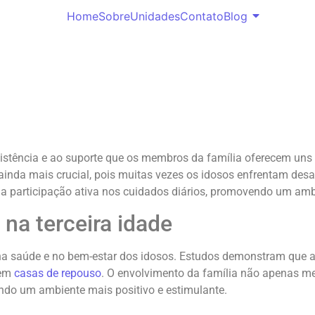
Home
Sobre
Unidades
Contato
Blog
ssistência e ao suporte que os membros da família oferecem u
ainda mais crucial, pois muitas vezes os idosos enfrentam desa
té a participação ativa nos cuidados diários, promovendo um am
 na terceira idade
 na saúde e no bem-estar dos idosos. Estudos demonstram que a
 em
casas de repouso
. O envolvimento da família não apenas me
ndo um ambiente mais positivo e estimulante.