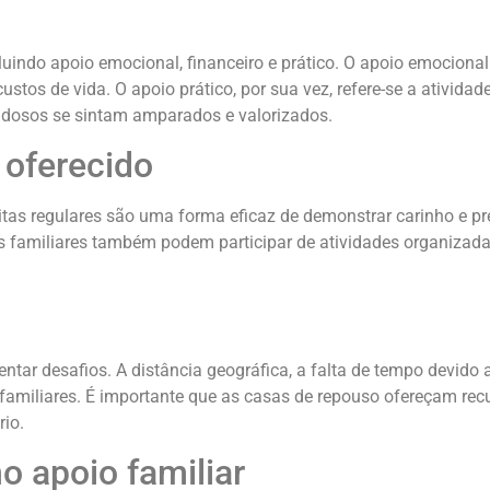
ncluindo apoio emocional, financeiro e prático. O apoio emocion
ustos de vida. O apoio prático, por sua vez, refere-se a ativid
s idosos se sintam amparados e valorizados.
 oferecido
isitas regulares são uma forma eficaz de demonstrar carinho e 
Os familiares também podem participar de atividades organizad
entar desafios. A distância geográfica, a falta de tempo devid
 familiares. É importante que as casas de repouso ofereçam rec
io.
o apoio familiar