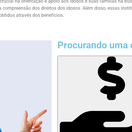
cial na orientação e apoio aos idosos e suas famílias na busc
 compreensão dos direitos dos idosos. Além disso, essas insti
obtidos através dos benefícios.
Procurando uma 