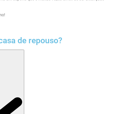
mo!
casa de repouso?