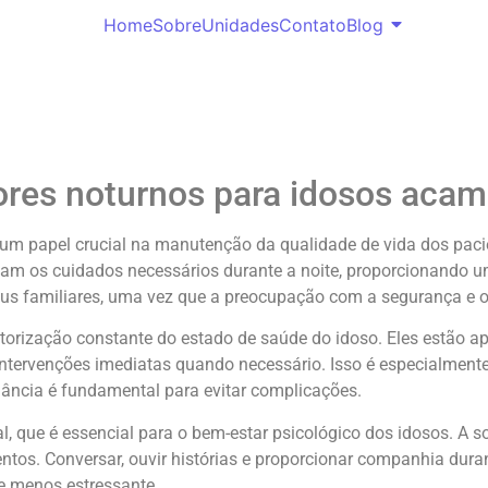
Home
Sobre
Unidades
Contato
Blog
dores noturnos para idosos aca
papel crucial na manutenção da qualidade de vida dos pacien
ebam os cuidados necessários durante a noite, proporcionando 
seus familiares, uma vez que a preocupação com a segurança e 
orização constante do estado de saúde do idoso. Eles estão apt
intervenções imediatas quando necessário. Isso é especialment
lância é fundamental para evitar complicações.
, que é essencial para o bem-estar psicológico dos idosos. A s
ntos. Conversar, ouvir histórias e proporcionar companhia dur
e menos estressante.