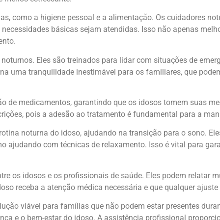
árias, como a higiene pessoal e a alimentação. Os cuidadores no
as necessidades básicas sejam atendidas. Isso não apenas mel
ento.
noturnos. Eles são treinados para lidar com situações de emer
iona uma tranquilidade inestimável para os familiares, que po
o de medicamentos, garantindo que os idosos tomem suas medi
crições, pois a adesão ao tratamento é fundamental para a ma
 rotina noturna do idoso, ajudando na transição para o sono. E
 ajudando com técnicas de relaxamento. Isso é vital para gara
e os idosos e os profissionais de saúde. Eles podem relatar m
oso receba a atenção médica necessária e que qualquer ajuste 
lução viável para famílias que não podem estar presentes dura
a e o bem-estar do idoso. A assistência profissional proporcio