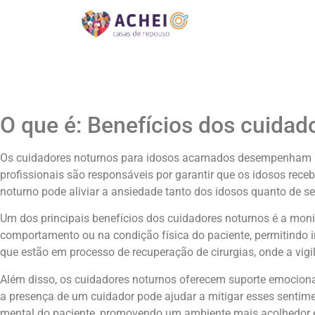
O que é: Benefícios dos cuida
Os cuidadores noturnos para idosos acamados desempenham um 
profissionais são responsáveis por garantir que os idosos rec
noturno pode aliviar a ansiedade tanto dos idosos quanto de 
Um dos principais benefícios dos cuidadores noturnos é a monit
comportamento ou na condição física do paciente, permitindo 
que estão em processo de recuperação de cirurgias, onde a vigi
Além disso, os cuidadores noturnos oferecem suporte emocional
a presença de um cuidador pode ajudar a mitigar esses sentime
mental do paciente, promovendo um ambiente mais acolhedor 