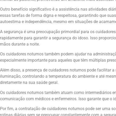
Outro benefício significativo é a assistência nas atividades di
essas tarefas de forma digna e respeitosa, garantindo que su
autoestima e independência, mesmo em situações de acamam
A segurança é uma preocupação primordial para os cuidadores 
rapidamente para garantir a segurança do idoso. Isso proporc
mãos durante a noite.
Os cuidadores noturnos também podem ajudar na administraçã
especialmente importante para aqueles que têm múltiplas pres
Além disso, a presença de cuidadores noturnos pode facilitar a
iluminação, controlando a temperatura do ambiente e até mesmo
diretamente na sua saúde geral.
Os cuidadores noturnos também atuam como intermediários entr
comunicação com médicos e enfermeiros. Isso garante que o id
Por fim, a contratação de cuidadores noturnos pode ser uma so
rotinas diárias sem se preocupar constantemente com a seguranç