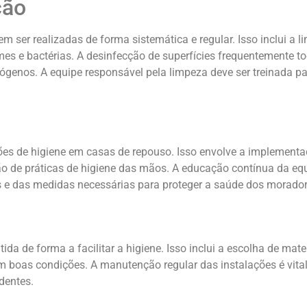
ção
 ser realizadas de forma sistemática e regular. Isso inclui a l
s e bactérias. A desinfecção de superfícies frequentemente to
genos. A equipe responsável pela limpeza deve ser treinada par
ções de higiene em casas de repouso. Isso envolve a implement
ão de práticas de higiene das mãos. A educação contínua da equ
s e das medidas necessárias para proteger a saúde dos morador
ida de forma a facilitar a higiene. Isso inclui a escolha de mat
em boas condições. A manutenção regular das instalações é vit
dentes.