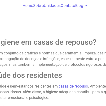
Home
Sobre
Unidades
Contato
Blog
igiene em casas de repouso?
um conjunto de práticas e normas que garantem a limpeza, des
propagação de doenças e infecções, especialmente entre a popu
paços, mas também a implementação de protocolos rigorosos d
úde dos residentes
aúde e bem-estar dos residentes em
casas de repouso
. Ambiente
ssoas idosas. Além disso, a higiene adequada contribui para a
star emocional e psicológico.