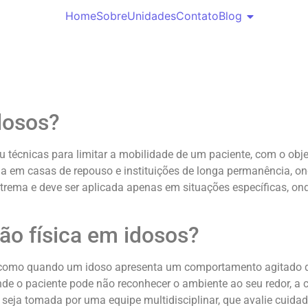
Home
Sobre
Unidades
Contato
Blog
dosos?
 ou técnicas para limitar a mobilidade de um paciente, com o o
ada em casas de repouso e instituições de longa permanência, o
rema e deve ser aplicada apenas em situações específicas, onde
ão física em idosos?
, como quando um idoso apresenta um comportamento agitado qu
e o paciente pode não reconhecer o ambiente ao seu redor, a c
a seja tomada por uma equipe multidisciplinar, que avalie cuid