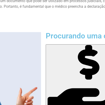
é um documento que pode ser utilizado em processos judiciais, 
. Portanto, é fundamental que o médico preencha a declaração
Procurando uma 