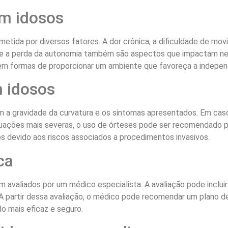
em idosos
tida por diversos fatores. A dor crônica, a dificuldade de movi
e a perda da autonomia também são aspectos que impactam neg
uem formas de proporcionar um ambiente que favoreça a indepen
 idosos
 a gravidade da curvatura e os sintomas apresentados. Em casos
uações mais severas, o uso de órteses pode ser recomendado para
 devido aos riscos associados a procedimentos invasivos.
ca
am avaliados por um médico especialista. A avaliação pode inclu
 A partir dessa avaliação, o médico pode recomendar um plano 
o mais eficaz e seguro.