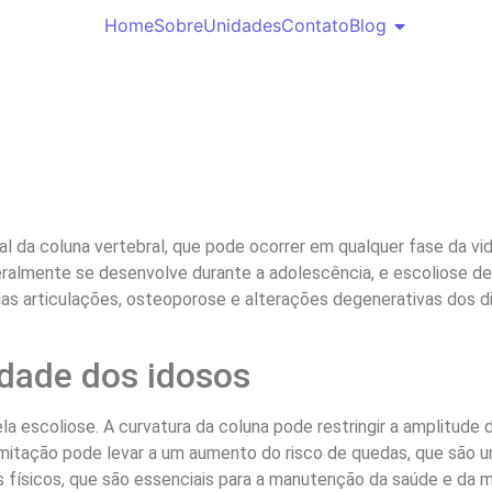
Home
Sobre
Unidades
Contato
Blog
l da coluna vertebral, que pode ocorrer em qualquer fase da vi
 geralmente se desenvolve durante a adolescência, e escoliose 
s articulações, osteoporose e alterações degenerativas dos dis
idade dos idosos
a escoliose. A curvatura da coluna pode restringir a amplitude 
imitação pode levar a um aumento do risco de quedas, que são um
 físicos, que são essenciais para a manutenção da saúde e da mo