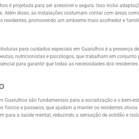
os é projetada para ser acessível e segura. Isso inclui adapt
s. Além disso, as instalações costumam contar com áreas comuns,
 os residentes, promovendo um ambiente mais acolhedor e famili
truturas para cuidados especiais em Guarulhos é a presença de
apeutas, nutricionistas e psicólogos, que trabalham em conjunto
ssencial para garantir que todas as necessidades dos residente
o
em Guarulhos são fundamentais para a socialização e o bem-est
ios físicos e passeios, que ajudam a manter os residentes ativo
 para a saúde mental, reduzindo a sensação de solidão e iso