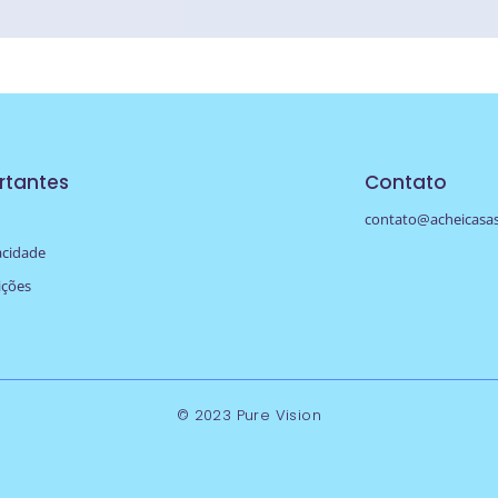
rtantes
Contato
contato@acheicasa
vacidade
ições
© 2023 Pure Vision