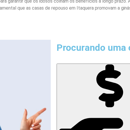
para garantir que os idosos colham os benefícios a longo prazo. A 
damental que as casas de repouso em Itaquera promovam a ginásti
Procurando uma 