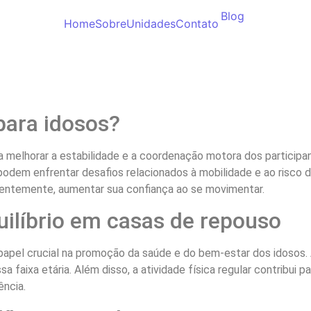
Blog
Home
Sobre
Unidades
Contato
 para idosos?
visa melhorar a estabilidade e a coordenação motora dos partici
podem enfrentar desafios relacionados à mobilidade e ao risco 
uentemente, aumentar sua confiança ao se movimentar.
uilíbrio em casas de repouso
papel crucial na promoção da saúde e do bem-estar dos idosos. A 
a faixa etária. Além disso, a atividade física regular contribui
ência.