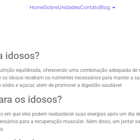
Home
Sobre
Unidades
Contato
Blog
a idosos?
nutrição equilibrada, oferecendo uma combinação adequada de ma
e os idosos recebam os nutrientes necessários para manter a sa
e sódio e açúcar, além de promover a digestão saudável.
ara os idosos?
nto em que eles podem reabastecer suas energias após um dia d
ecessários para a recuperação muscular. Além disso, um jantar s
a.