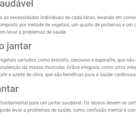
saudável
 às necessidades individuais de cada idoso, levando em conside
mposto por metade de vegetais, um quarto de proteínas e um qua
odem levar a problemas de saúde.
 jantar
etais variados, como brócolis, cenouras e espinafre, que são 
nutenção da massa muscular. Grãos integrais, como arroz integr
te e azeite de oliva, que são benéficas para a saúde cardiovasc
antar
undamental para um jantar saudável. Os idosos devem se certif
 pode levar a problemas de saúde, como confusão mental e const