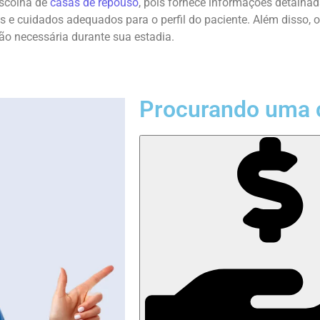
escolha de
casas de repouso
, pois fornece informações detalha
s e cuidados adequados para o perfil do paciente. Além disso, 
ão necessária durante sua estadia.
Procurando uma 