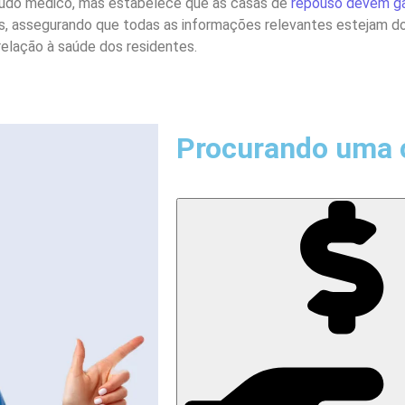
 laudo médico, mas estabelece que as casas de
repouso devem ga
is, assegurando que todas as informações relevantes estejam d
relação à saúde dos residentes.
Procurando uma 