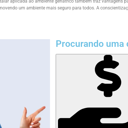
pitalar aplicada ao ambiente geriátrico também traz vantagens 
romovendo um ambiente mais seguro para todos. A conscientiza
Procurando uma 