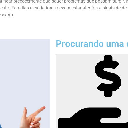
tificar precocemente quaisquer problemas que possam surgir. Is
to. Famílias e cuidadores devem estar atentos a sinais de de
ssário.
Procurando uma 