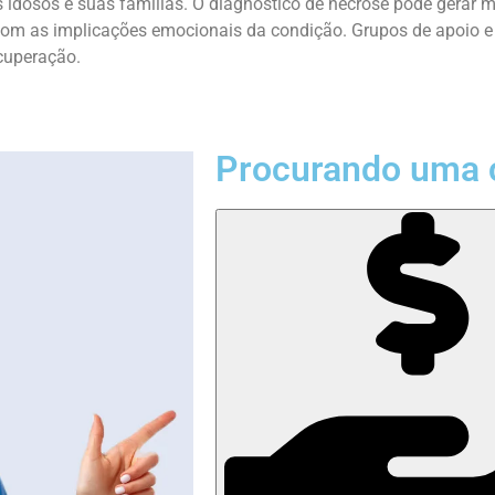
s idosos e suas famílias. O diagnóstico de necrose pode gerar
 com as implicações emocionais da condição. Grupos de apoio e
ecuperação.
Procurando uma 