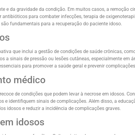
 e da gravidade da condição. Em muitos casos, a remoção cirúr
r antibióticos para combater infecções, terapia de oxigenoterap
ém são fundamentais para a recuperação do paciente idoso.
sos
tiva que inclui a gestão de condições de saúde crônicas, com
tos a sinais de pressão ou lesões cutâneas, especialmente em á
ssenciais para promover a saúde geral e prevenir complicações
nto médico
ecoce de condições que podem levar à necrose em idosos. Cons
 e identifiquem sinais de complicações. Além disso, a educaçã
os idosos e reduzir a incidência de complicações graves.
 em idosos