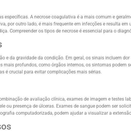
as específicas. A necrose coagulativa é a mais comum e geralme
iva, por outro lado, é mais frequente em infecções e resulta e
iça. Compreender os tipos de necrose é essencial para o diagn
s
 e da gravidade da condição. Em geral, os sinais incluem dor 
s mais profundos, como órgãos internos, os sintomas podem ser
as é crucial para evitar complicações mais sérias.
mbinação de avaliação clínica, exames de imagem e testes labo
ele ou presença de úlceras. Exames de sangue podem ser solicit
rafia computadorizada, podem ajudar a visualizar a extensão 
sos