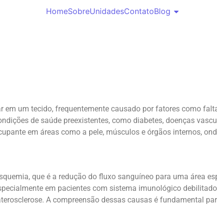
Home
Sobre
Unidades
Contato
Blog
ar em um tecido, frequentemente causado por fatores como falta
condições de saúde preexistentes, como diabetes, doenças vas
cupante em áreas como a pele, músculos e órgãos internos, onde
quemia, que é a redução do fluxo sanguíneo para uma área espec
especialmente em pacientes com sistema imunológico debilitado
aterosclerose. A compreensão dessas causas é fundamental pa