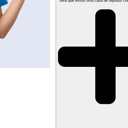
Será que existe uma casa de repouso co