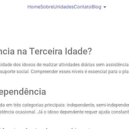
Home
Sobre
Unidades
Contato
Blog
cia na Terceira Idade?
cidade dos idosos de realizar atividades diárias sem assistênci
 suporte social. Compreender esses níveis é essencial para o p
dependência
ida em três categorias principais: independente, semi-independe
ência ocasional. Já o idoso dependente requer ajuda constante 