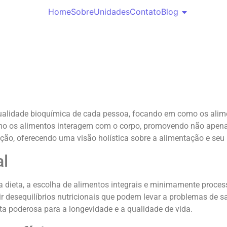
Home
Sobre
Unidades
Contato
Blog
ualidade bioquímica de cada pessoa, focando em como os alime
omo os alimentos interagem com o corpo, promovendo não apen
ição, oferecendo uma visão holística sobre a alimentação e seu
al
a dieta, a escolha de alimentos integrais e minimamente process
gir desequilíbrios nutricionais que podem levar a problemas de
ta poderosa para a longevidade e a qualidade de vida.