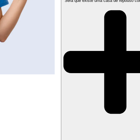
Será que existe uma casa de repouso co