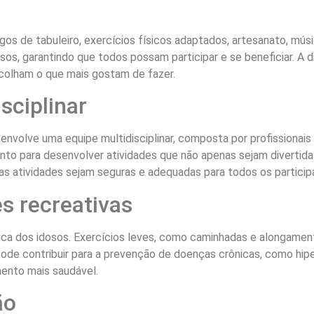
gos de tabuleiro, exercícios físicos adaptados, artesanato, músi
os, garantindo que todos possam participar e se beneficiar. A
scolham o que mais gostam de fazer.
sciplinar
nvolve uma equipe multidisciplinar, composta por profissionais
junto para desenvolver atividades que não apenas sejam divert
 as atividades sejam seguras e adequadas para todos os particip
es recreativas
ica dos idosos. Exercícios leves, como caminhadas e alongament
cas pode contribuir para a prevenção de doenças crônicas, como h
ento mais saudável.
ão