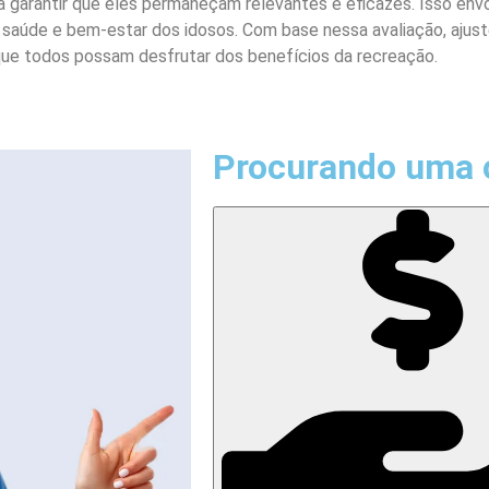
a garantir que eles permaneçam relevantes e eficazes. Isso env
saúde e bem-estar dos idosos. Com base nessa avaliação, ajuste
que todos possam desfrutar dos benefícios da recreação.
Procurando uma 