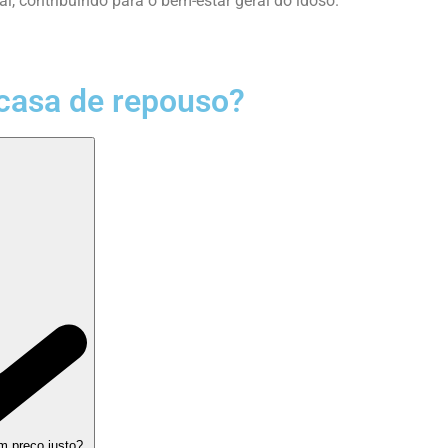
, contribuindo para o bem-estar geral do idoso.
casa de repouso?
m preço justo?