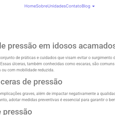
Home
Sobre
Unidades
Contato
Blog
 de pressão em idosos acamado
junto de práticas e cuidados que visam evitar o surgimento de
o. Essas úlceras, também conhecidas como escaras, são com
 ou com mobilidade reduzida.
lceras de pressão
omplicações graves, além de impactar negativamente a qualidad
nto, adotar medidas preventivas é essencial para garantir o b
e pressão