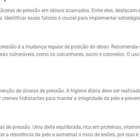
lceras de pressão em idosos acamados. Entre eles, destacam-se 
 Identificar esses fatores é crucial para implementar estratégi
 pressão é a mudança regular de posição do idoso. Recomenda-s
reas vulneráveis, como os calcanhares, sacro e cotovelos. O u
venção de úlceras de pressão. A higiene diária deve ser realiz
r cremes hidratantes para manter a integridade da pele e preve
s de pressão. Uma dieta equilibrada, rica em proteínas, vitami
er a resistência da pele e aumentar o risco de lesões, por iss