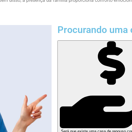
ém disso, a presença da família proporciona conforto emocional
Procurando uma 
Será que existe uma casa de repouso co