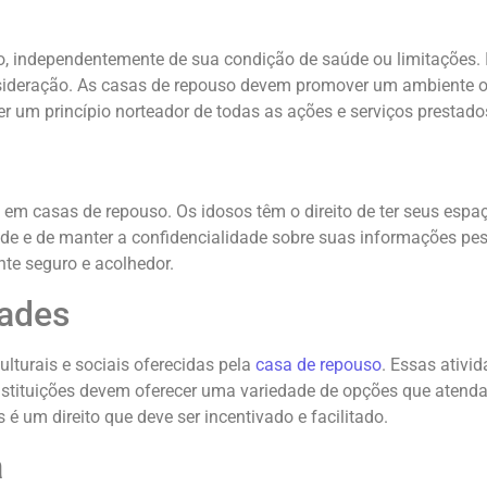
eito, independentemente de sua condição de saúde ou limitaçõe
ideração. As casas de repouso devem promover um ambiente ond
r um princípio norteador de todas as ações e serviços prestado
 em casas de repouso. Os idosos têm o direito de ter seus espaç
itude e de manter a confidencialidade sobre suas informações pes
te seguro e acolhedor.
dades
culturais e sociais oferecidas pela
casa de repouso
. Essas ativi
 instituições devem oferecer uma variedade de opções que aten
 é um direito que deve ser incentivado e facilitado.
a