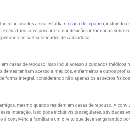
ctos relacionados à sua estadia na
casa de repouso
, incluindo o
 e seus familiares possam tomar decisões informadas sobre o c
speitando as particularidades de cada idoso.
os em casas de repouso. Isso inclui acesso a cuidados médico
residentes tenham acesso a médicos, enfermeiros e outros profi
a de forma integral, considerando não apenas os aspectos físic
e amigos, mesmo quando residem em casas de repouso. A convivê
 essa interação. Isso pode incluir visitas regulares, atividade
to à convivência familiar é um direito que deve ser garantido po