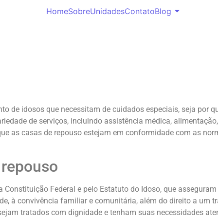
Home
Sobre
Unidades
Contato
Blog
to de idosos que necessitam de cuidados especiais, seja por 
riedade de serviços, incluindo assistência médica, alimentação,
 que as casas de repouso estejam em conformidade com as norma
 repouso
 Constituição Federal e pelo Estatuto do Idoso, que asseguram d
rdade, à convivência familiar e comunitária, além do direito a um
 sejam tratados com dignidade e tenham suas necessidades at