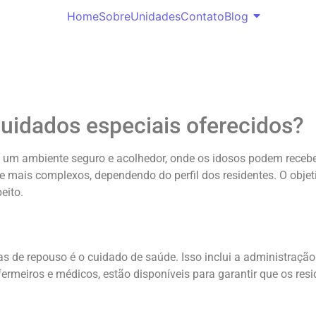
Home
Sobre
Unidades
Contato
Blog
cuidados especiais oferecidos?
m um ambiente seguro e acolhedor, onde os idosos podem receb
 mais complexos, dependendo do perfil dos residentes. O objetiv
eito.
s de repouso é o cuidado de saúde. Isso inclui a administraç
fermeiros e médicos, estão disponíveis para garantir que os re