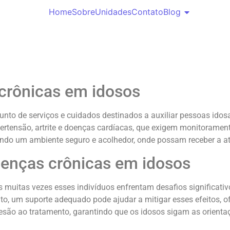
Home
Sobre
Unidades
Contato
Blog
 crônicas em idosos
junto de serviços e cuidados destinados a auxiliar pessoas id
rtensão, artrite e doenças cardíacas, que exigem monitoramento
nando um ambiente seguro e acolhedor, onde possam receber a a
oenças crônicas em idosos
 muitas vezes esses indivíduos enfrentam desafios significativ
nto, um suporte adequado pode ajudar a mitigar esses efeitos, o
adesão ao tratamento, garantindo que os idosos sigam as orient