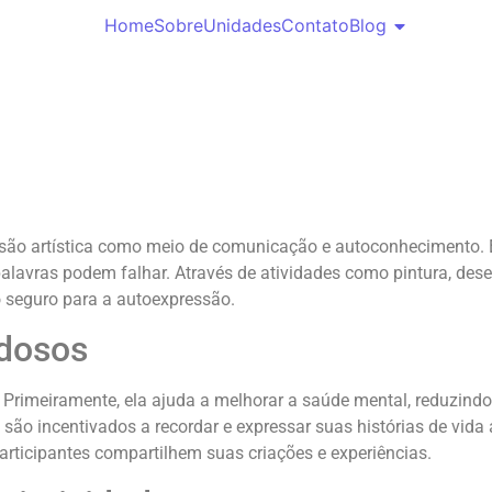
Home
Sobre
Unidades
Contato
Blog
ssão artística como meio de comunicação e autoconhecimento. E
lavras podem falhar. Através de atividades como pintura, dese
seguro para a autoexpressão.
idosos
. Primeiramente, ela ajuda a melhorar a saúde mental, reduzind
são incentivados a recordar e expressar suas histórias de vida
articipantes compartilhem suas criações e experiências.