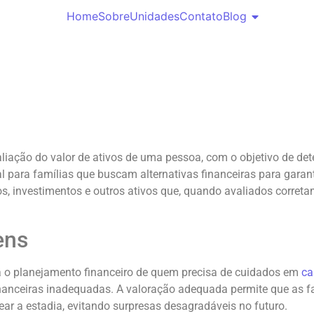
Home
Sobre
Unidades
Contato
Blog
liação do valor de ativos de uma pessoa, com o objetivo de det
para famílias que buscam alternativas financeiras para garanti
os, investimentos e outros ativos que, quando avaliados correta
ens
a o planejamento financeiro de quem precisa de cuidados em
ca
s financeiras inadequadas. A valoração adequada permite que as
ar a estadia, evitando surpresas desagradáveis no futuro.