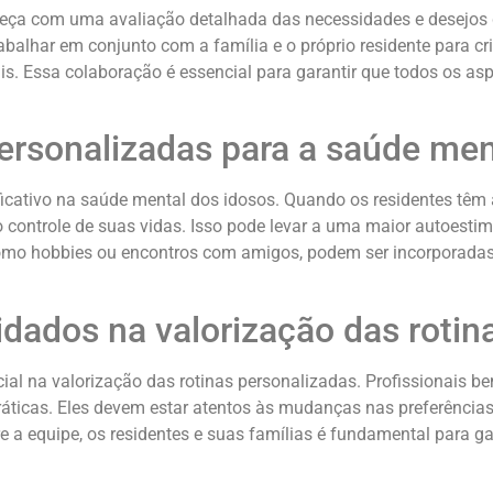
eça com uma avaliação detalhada das necessidades e desejos d
balhar em conjunto com a família e o próprio residente para cr
ais. Essa colaboração é essencial para garantir que todos os a
personalizadas para a saúde men
icativo na saúde mental dos idosos. Quando os residentes têm 
o controle de suas vidas. Isso pode levar a uma maior autoesti
, como hobbies ou encontros com amigos, podem ser incorporad
idados na valorização das rotin
l na valorização das rotinas personalizadas. Profissionais be
áticas. Eles devem estar atentos às mudanças nas preferências d
 a equipe, os residentes e suas famílias é fundamental para ga