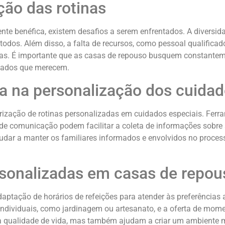
ção das rotinas
nte benéfica, existem desafios a serem enfrentados. A diversid
 todos. Além disso, a falta de recursos, como pessoal qualifica
as. É importante que as casas de repouso busquem constanteme
idados que merecem.
a na personalização dos cuida
orização de rotinas personalizadas em cuidados especiais. Fer
e comunicação podem facilitar a coleta de informações sobre 
ajudar a manter os familiares informados e envolvidos no proc
rsonalizadas em casas de repou
ptação de horários de refeições para atender às preferências a
s individuais, como jardinagem ou artesanato, e a oferta de mom
 qualidade de vida, mas também ajudam a criar um ambiente m