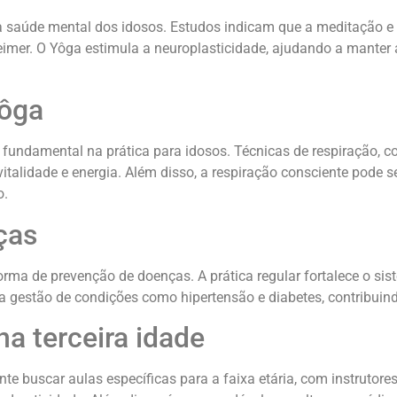
na saúde mental dos idosos. Estudos indicam que a meditação e
mer. O Yôga estimula a neuroplasticidade, ajudando a manter a 
Yôga
 fundamental na prática para idosos. Técnicas de respiração
alidade e energia. Além disso, a respiração consciente pode s
o.
ças
rma de prevenção de doenças. A prática regular fortalece o si
 na gestão de condições como hipertensão e diabetes, contribui
na terceira idade
nte buscar aulas específicas para a faixa etária, com instrutore