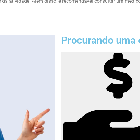
s da atividade. Além disso, é recomendável consultar um médico 
Procurando uma 