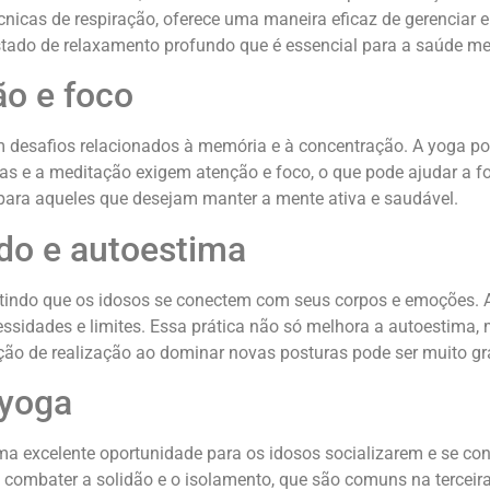
nicas de respiração, oferece uma maneira eficaz de gerenciar e r
ado de relaxamento profundo que é essencial para a saúde me
ão e foco
 desafios relacionados à memória e à concentração. A yoga p
ras e a meditação exigem atenção e foco, o que pode ajudar a f
 para aqueles que desejam manter a mente ativa e saudável.
do e autoestima
mitindo que os idosos se conectem com seus corpos e emoções.
essidades e limites. Essa prática não só melhora a autoesti
ção de realização ao dominar novas posturas pode ser muito gra
 yoga
ma excelente oportunidade para os idosos socializarem e se co
a combater a solidão e o isolamento, que são comuns na tercei