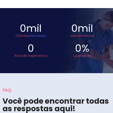
0
mil
0
mil
Clientes
Atendidos
Atendimentos
0
0
%
Anos de experiencia
Qualidade
FAQ
Você pode encontrar todas
as respostas aqui!