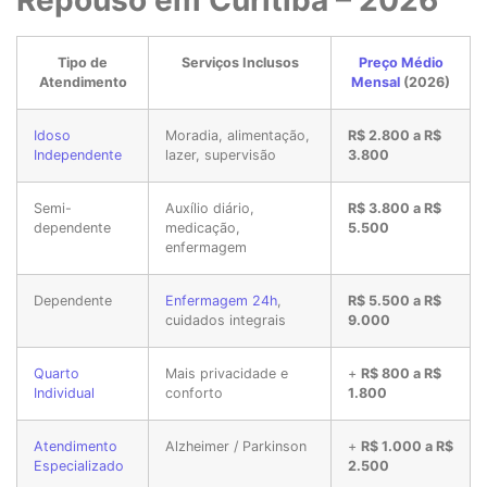
Repouso em Curitiba – 2026
Tipo de
Serviços Inclusos
Preço Médio
Atendimento
Mensal
(2026)
Idoso
Moradia, alimentação,
R$ 2.800 a R$
Independente
lazer, supervisão
3.800
Semi-
Auxílio diário,
R$ 3.800 a R$
dependente
medicação,
5.500
enfermagem
Dependente
Enfermagem 24h
,
R$ 5.500 a R$
cuidados integrais
9.000
Quarto
Mais privacidade e
+
R$ 800 a R$
Individual
conforto
1.800
Atendimento
Alzheimer / Parkinson
+
R$ 1.000 a R$
Especializado
2.500