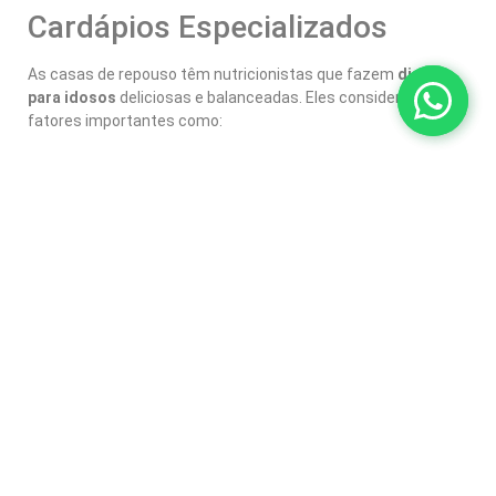
Cardápios Especializados
As casas de repouso têm nutricionistas que fazem
dietas
para idosos
deliciosas e balanceadas. Eles consideram
fatores importantes como:
Redução do apetite e dificuldades de mastigação
e deglutição
Necessidades calóricas e de nutrientes
adaptadas à terceira idade
Restrições alimentares comuns, como dieta
hipossódica ou hipocalórica
Preferências e hábitos alimentares dos
residentes
Restrições e Cuidados
Alimentares