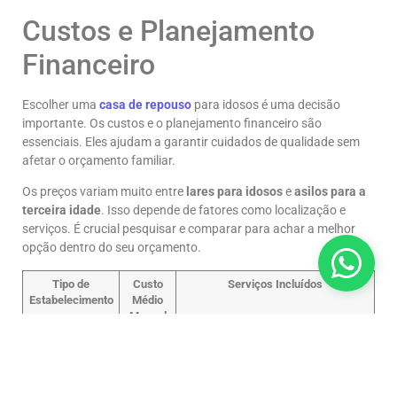
Custos e Planejamento
Financeiro
Escolher uma
casa de repouso
para idosos é uma decisão
importante. Os custos e o planejamento financeiro são
essenciais. Eles ajudam a garantir cuidados de qualidade sem
afetar o orçamento familiar.
Os preços variam muito entre
lares para idosos
e
asilos para a
terceira idade
. Isso depende de fatores como localização e
serviços. É crucial pesquisar e comparar para achar a melhor
opção dentro do seu orçamento.
Tipo de
Custo
Serviços Incluídos
Estabelecimento
Médio
Mensal
Casa de
R$ 3.000
Acomodação, alimentação e
Repouso
Básica
a R$
cuidados básicos
5.000