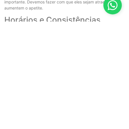
importante. Devemos fazer com que eles sejam atraentes e
aumentem o apetite.
Horários e Consistências
Manter
horários regulares para as refeições
ajuda a manter a
rotina. Isso facilita a aceitação dos alimentos. A consistência
dos alimentos também deve ser ajustada para evitar problemas
de engasgo ou aspiração.
Suplementação Necessária
Às vezes, a
suplementação nutricional
é necessária para
completar a dieta. Essa decisão deve ser feita com a ajuda da
equipe médica. É importante considerar as necessidades
individuais do paciente e os benefícios da suplementação.
Os
cuidados para idosos com alzheimer
relacionados à
alimentação são cruciais. Eles ajudam a promover a saúde, o
bem-estar e a qualidade de vida desses pacientes.
Quando Buscar uma Casa