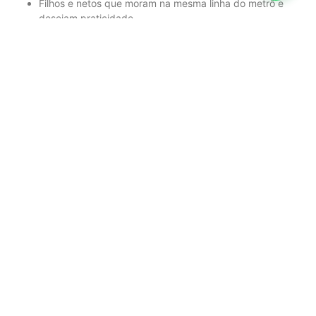
Filhos e netos que moram na mesma linha do metrô e
desejam praticidade
Profissionais com rotinas corridas, mas que querem
acompanhar os pais de perto
Idosos que valorizam localização urbana com estrutura e
contato com a família
Pacientes em
reabilitação pós-cirúrgica
, com estadia
temporária
❓ Perguntas Frequentes
sobre Casa de Repouso
Próxima ao Metrô Saúde
1. Posso visitar meu familiar
nos finais de semana?