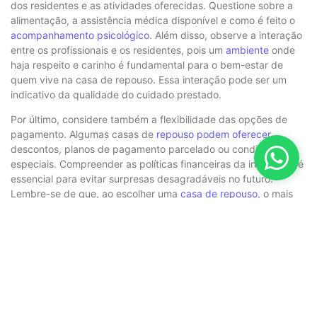
dos residentes e as atividades oferecidas. Questione sobre a
alimentação, a assistência médica disponível e como é feito o
acompanhamento psicológico
. Além disso, observe a interação
entre os profissionais e os residentes, pois um
ambiente
onde
haja respeito e carinho é fundamental para o bem-estar de
quem vive na casa de repouso. Essa interação pode ser um
indicativo da qualidade do cuidado prestado.
Por último, considere também a flexibilidade das opções de
pagamento. Algumas casas de
repouso podem oferecer
descontos, planos de pagamento parcelado ou condições
especiais. Compreender as políticas financeiras da instituição é
essencial para evitar surpresas desagradáveis no futuro.
Lembre-se de que, ao escolher uma
casa de repouso
, o mais
importante é encontrar um lugar onde a pessoa se sinta
confortada e bem cuidada, garantindo assim o equilíbrio entre
preço e qualidade.
A escolha de uma
casa de repouso
é uma decisão que deve ser
feita com cuidado e atenção, principalmente quando se busca
alinhar preço e qualidade dentro de um orçamento de R$3000.
Ao analisar o custo-benefício das opções disponíveis e aplicar