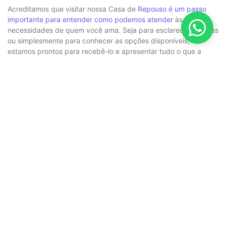
Acreditamos que visitar nossa Casa de
Repouso é um passo
importante para entender como podemos atender
às
necessidades de quem você ama. Seja para esclarecer dúvidas
ou simplesmente para conhecer as opções disponíveis,
estamos prontos para recebê-lo e apresentar tudo o que a
Casa de Repouso
em Campo Limpo Paulista tem a oferecer.
A segurança e o bem-estar dos residentes são pilares
fundamentais em nossa
Casa de Repouso
em Campo Limpo
Paulista. Com uma infraestrutura pensada para atender às
necessidades da terceira idade, aliada a uma equipe
qualificada e dedicada, garantimos um ambiente seguro e
acolhedor. Não hesite em agendar sua visita e descobrir como
podemos proporcionar qualidade de vida e conforto ao seu
ente querido. Estamos à disposição para auxiliá-lo em cada
passo dessa importante decisão.
Blog