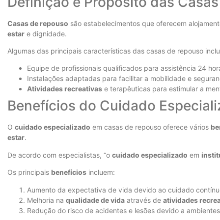
Definição e Propósito das Casa
Casas de repouso
são estabelecimentos que oferecem alojamento,
estar
e dignidade.
Algumas das principais características das casas de repouso incl
Equipe de profissionais qualificados para assistência 24 hor
Instalações adaptadas para facilitar a mobilidade e segura
Atividades recreativas
e terapêuticas para estimular a men
Benefícios do Cuidado Especial
O
cuidado especializado
em casas de repouso oferece vários
be
estar
.
De acordo com especialistas, “o
cuidado especializado
em
insti
Os principais
benefícios
incluem:
Aumento da expectativa de vida devido ao cuidado contínu
Melhoria na
qualidade de vida
através de
atividades recre
Redução do risco de acidentes e lesões devido a ambiente