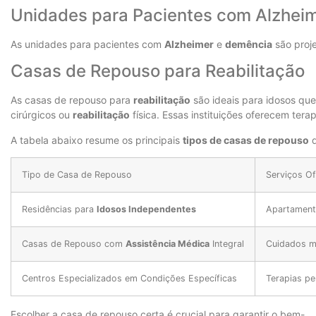
Unidades para Pacientes com Alzhei
As unidades para pacientes com
Alzheimer
e
demência
são proje
Casas de Repouso para Reabilitação
As casas de repouso para
reabilitação
são ideais para idosos qu
cirúrgicos ou
reabilitação
física. Essas instituições oferecem tera
A tabela abaixo resume os principais
tipos de casas de repouso
d
Tipo de Casa de Repouso
Serviços O
Residências para
Idosos Independentes
Apartamento
Casas de Repouso com
Assistência Médica
Integral
Cuidados m
Centros Especializados em Condições Específicas
Terapias pe
Escolher a casa de repouso certa é crucial para garantir o bem-