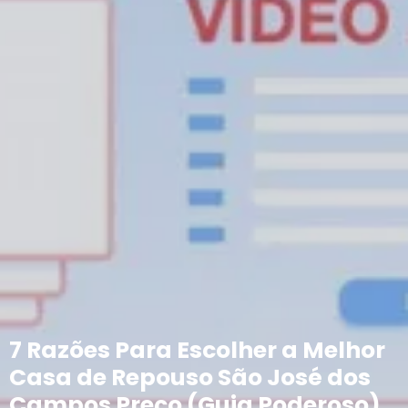
7 Razões Para Escolher a Melhor
Casa de Repouso São José dos
Campos Preço (Guia Poderoso)