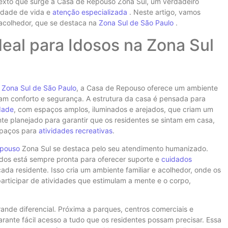
texto que surge a Casa de Repouso Zona Sul, um verdadeiro
lidade de vida e
atenção especializada
. Neste artigo, vamos
 acolhedor, que se destaca na
Zona Sul de São Paulo
.
eal para Idosos na Zona Sul
a
Zona Sul de São Paulo
, a Casa de Repouso oferece um ambiente
cam conforto e segurança. A estrutura da casa é pensada para
dade
, com espaços amplos, iluminados e arejados, que criam um
e planejado para garantir que os residentes se sintam em casa,
spaços para
atividades recreativas
.
epouso
Zona Sul se destaca pelo seu atendimento humanizado.
ados está sempre pronta para oferecer suporte e
cuidados
cada residente. Isso cria um ambiente familiar e acolhedor, onde os
articipar de atividades que estimulam a mente e o corpo,
ande diferencial. Próxima a parques, centros comerciais e
rante fácil acesso a tudo que os residentes possam precisar. Essa