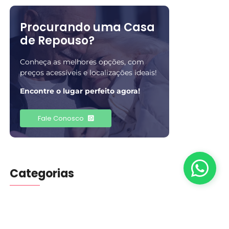
Procurando uma Casa
de Repouso?
Conheça as melhores opções, com
preços acessíveis e localizações ideais!
Encontre o lugar perfeito agora!
Fale Conosco
Categorias
Blog
(401)
Cuidados
(5)