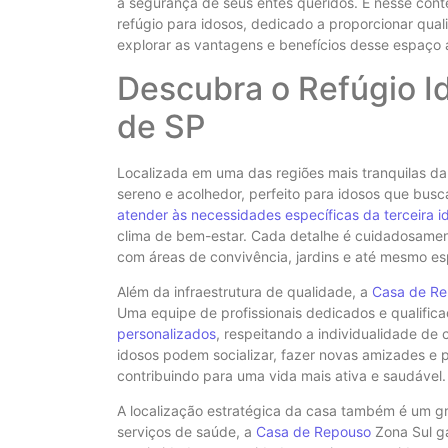
a segurança de seus entes queridos. É nesse con
refúgio para idosos, dedicado a proporcionar qua
explorar as vantagens e benefícios desse espaço
Descubra o Refúgio Id
de SP
Localizada em uma das regiões mais tranquilas d
sereno e acolhedor, perfeito para idosos que bus
atender às necessidades específicas da terceira i
clima de bem-estar. Cada detalhe é cuidadosament
com áreas de convivência, jardins e até mesmo e
Além da infraestrutura de qualidade, a
Casa de R
Uma equipe de profissionais dedicados e qualific
personalizados
, respeitando a individualidade de 
idosos podem socializar, fazer novas amizades e p
contribuindo para uma vida mais ativa e saudável.
A localização estratégica da casa também é um gr
serviços de saúde, a
Casa de Repouso
Zona Sul ga