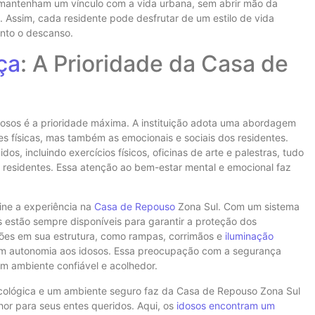
 mantenham um vínculo com a vida urbana, sem abrir mão da
 Assim, cada residente pode desfrutar de um estilo de vida
anto o descanso.
ça
: A Prioridade da Casa de
dosos é a prioridade máxima. A instituição adota uma abordagem
s físicas, mas também as emocionais e sociais dos residentes.
os, incluindo exercícios físicos, oficinas de arte e palestras, tudo
s residentes. Essa atenção ao bem-estar mental e emocional faz
ine a experiência na
Casa de Repouso
Zona Sul. Com um sistema
s estão sempre disponíveis para garantir a proteção dos
ções em sua estrutura, como rampas, corrimãos e
iluminação
am autonomia aos idosos. Essa preocupação com a segurança
um ambiente confiável e acolhedor.
cológica e um ambiente seguro faz da Casa de Repouso Zona Sul
hor para seus entes queridos. Aqui, os
idosos encontram um