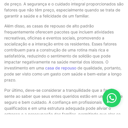
de preço. A segurança e o cuidado integral proporcionados são
fatores que não têm preço, especialmente quando se trata de
garantir a saúde e a felicidade de um familiar.
Além disso, as casas de repouso de alto padrão
frequentemente oferecem pacotes que incluem atividades
recreativas, oficinas e eventos sociais, promovendo a
socialização e a interação entre os residentes. Esses fatores
contribuem para a construção de uma rotina mais rica e
satisfatória, reduzindo o sentimento de solidão que pode
impactar negativamente na saúde mental dos idosos. O
investimento em uma
casa de repouso
de qualidade, portanto,
pode ser visto como um gasto com saúde e bem-estar a longo
prazo.
Por último, deve-se considerar a tranquilidade que a família
sente ao saber que seus entes queridos estão em um ambiente
seguro e bem cuidado. A confiança em profissionais
qualificados e em uma estrutura adequada pode aliviar o
estresse e a preocupação das famílias, permitindo que elas se
concentrem em momentos de qualidade com seus idosos.
Assim, o custo associado a essas casas de repouso se