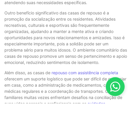
atendendo suas necessidades específicas.
Outro benefício significativo das casas de repouso é a
promoção da socialização entre os residentes. Atividades
recreativas, culturais e esportivas são frequentemente
organizadas, ajudando a manter a mente ativa e criando
oportunidades para novos relacionamentos e amizades. Isso é
especialmente importante, pois a solidão pode ser um
problema sério para muitos idosos. O ambiente comunitário das
casas de repouso promove um senso de pertencimento e apoio
emocional, reduzindo sentimentos de isolamento.
Além disso, as casas de
repouso com assistência completa
oferecem um suporte logístico que pode ser difícil de gerenciar
em casa, como a administração de medicamentos, consultas
médicas regulares e a coordenação de transportes. Os
familiares muitas vezes enfrentam desafios na conciliação de
suas vidas pessoais e profissionais com os
cuidados
necessários para um idoso
. Ao optar por uma
casa de repouso
,
as famílias podem aliviar esse fardo, garantindo que seus entes
queridos recebam a atenção que merecem em um ambiente
seguro e acolhedor.