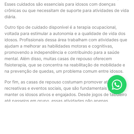
Esses cuidados são essenciais para idosos com doenças
crônicas ou que necessitam de suporte para atividades de vida
diária.
Outro tipo de cuidado disponível é a terapia ocupacional,
voltada para estimular a autonomia e a qualidade de vida dos
idosos. Profissionais dessa área trabalham com atividades que
ajudam a melhorar as habilidades motoras e cognitivas,
promovendo a independência e contribuindo para a saúde
mental. Além disso, muitas casas de repouso oferecem
fisioterapia, que se concentra na reabilitação de mobilidade e
na prevenção de quedas, um problema comum entre idosos.
Por fim, as casas de repouso costumam promover atividades
recreativas e eventos sociais, que são fundamentais para
manter os idosos ativos e engajados. Desde jogos de tabuleiro
até passeios em grupo, essas atividades não apenas
favorecem a socialização, mas também estimulam a mente e o
corpo. Assim, os idosos têm a oportunidade de desenvolver
novos interesses e manter um estilo de vida saudável, com o
suporte de profissionais capacitados que garantem um
acompanhamento integral.