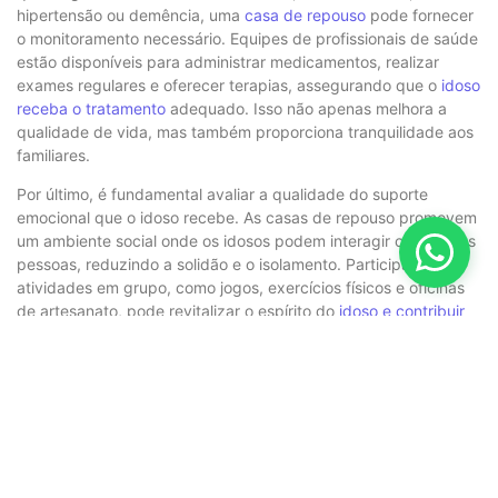
hipertensão ou demência, uma
casa de repouso
pode fornecer
o monitoramento necessário. Equipes de profissionais de saúde
estão disponíveis para administrar medicamentos, realizar
exames regulares e oferecer terapias, assegurando que o
idoso
receba o tratamento
adequado. Isso não apenas melhora a
qualidade de vida, mas também proporciona tranquilidade aos
familiares.
Por último, é fundamental avaliar a qualidade do suporte
emocional que o idoso recebe. As casas de repouso promovem
um ambiente social onde os idosos podem interagir com outras
pessoas, reduzindo a solidão e o isolamento. Participar de
atividades em grupo, como jogos, exercícios físicos e oficinas
de artesanato, pode revitalizar o espírito do
idoso e contribuir
para uma vida mais ativa
e feliz. Assim, ao escolher o momento
de mudança, o foco deve sempre estar no bem-estar e na
dignidade do idoso.
Decidir levar um idoso para uma
casa de repouso
é uma
escolha difícil, mas muitas vezes necessária. Observar
atentamente os sinais de alerta e compreender o momento
ideal para essa transição é essencial para garantir que o idoso