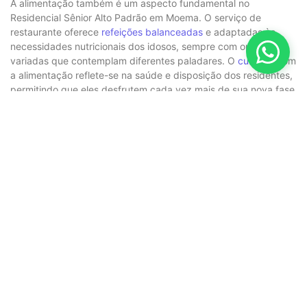
A alimentação também é um aspecto fundamental no
Residencial Sênior Alto Padrão em Moema. O serviço de
restaurante oferece
refeições balanceadas
e adaptadas às
necessidades nutricionais dos idosos, sempre com opções
variadas que contemplam diferentes paladares. O
cuidado
com
a alimentação reflete-se na saúde e disposição dos residentes,
permitindo que eles desfrutem cada vez mais de sua nova fase
de vida.
Em resumo, o Residencial Sênior Alto Padrão em Moema se
apresenta como uma opção ideal para aqueles que buscam um
novo lar na terceira idade, com infraestrutura de qualidade e
serviços adaptados às necessidades dos idosos. Com um
ambiente seguro
, atividades diversificadas e uma equipe
dedicada, este residencial não apenas fornece moradia, mas
também promove uma vida plena e ativa. Para os que desejam
viver com dignidade e conforto, esse espaço é, sem dúvida,
uma excelente escolha.
Blog