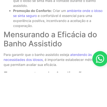
que o idoso se sinta mais à vontade durante o banho
assistido.
Promoção do Conforto:
Criar um
ambiente onde o idoso
se sinta seguro
e confortável é essencial para uma
experiência positiva, incentivando a aceitação e a
cooperação.
Mensurando a Eficácia do
Banho Assistido
Para garantir que o banho assistido esteja
atendendo às
necessidades dos idosos
, é importante estabelecer métricas
que permitam avaliar sua eficácia.
Ferramentas de Avaliação
Questionários de Satisfação:
Aplicar questionários com
os residentes e suas famílias pode ajudar a coletar
feedback sobre a experiência do banho assistido e
identificar áreas para melhorias.
Registro de Incidentes:
Manter um registro de quaisquer