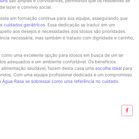
muns
são amplas e convidativas, permitindo que os residentes se
 lazer e convívio social.
veste em formação contínua para sua equipe, assegurando que
de
cuidados geriátricos
. Essa dedicação se traduz em um
speito aos desejos e necessidades dos idosos são prioridades.
ência necessária, mas também é tratado com dignidade e carinho,
 como uma excelente opção para idosos em busca de um lar
os adequados e um ambiente confortável. Os benefícios
 e alimentação saudável, fazem desta casa uma
escolha ideal
para
ueridos. Com uma equipe profissional dedicada e um compromisso
 Água Rasa se sobressai como uma referência no cuidado