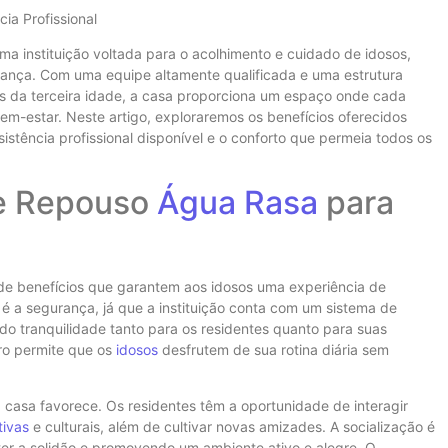
ia Profissional
 instituição voltada para o acolhimento e cuidado de idosos,
rança. Com uma equipe altamente qualificada e uma estrutura
s da terceira idade, a casa proporciona um espaço onde cada
em-estar. Neste artigo, exploraremos os benefícios oferecidos
tência profissional disponível e o conforto que permeia todos os
de Repouso
Água Rasa
para
de benefícios que garantem aos idosos uma experiência de
 é a segurança, já que a instituição conta com um sistema de
o tranquilidade tanto para os residentes quanto para suas
uro permite que os
idosos
desfrutem de sua rotina diária sem
 a casa favorece. Os residentes têm a oportunidade de interagir
tivas
e culturais, além de cultivar novas amizades. A socialização é
er a solidão e promovendo um ambiente ativo e alegre. O