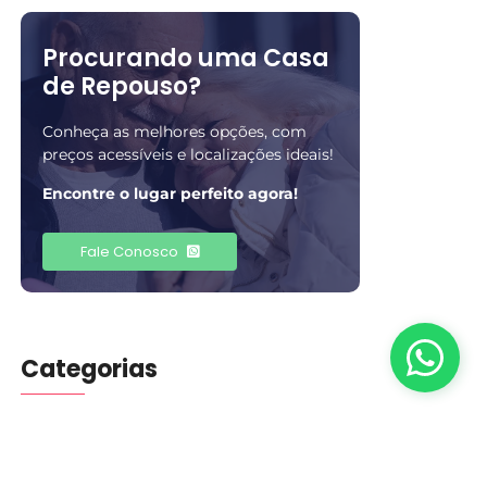
Procurando uma Casa
de Repouso?
Conheça as melhores opções, com
preços acessíveis e localizações ideais!
Encontre o lugar perfeito agora!
Fale Conosco
Categorias
Blog
(401)
Cuidados
(5)